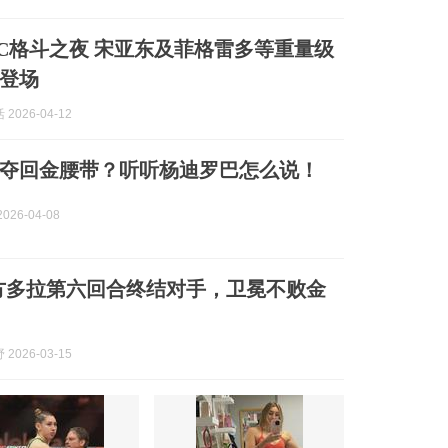
FC格斗之夜 宋亚东及菲格雷多等重量级
登场
2026-04-12
夺回金腰带？听听杨迪罗巴怎么说！
026-04-08
方多拉第六回合终结对手，卫冕不败金
2026-03-15