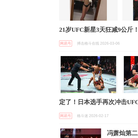
21岁UFC新星3天狂减9公
网易号
搏击格斗在线 2026-03-06
定了！日本选手再次冲击UF
网易号
格斗迷 2026-02-17
冯萧灿第二