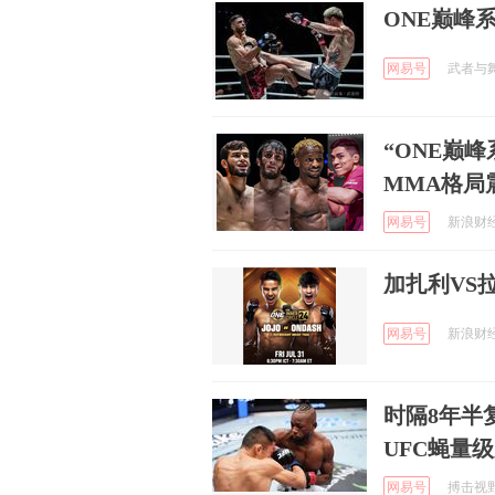
ONE巅峰
网易号
武者与舞者
“ONE巅
MMA格局
网易号
新浪财经 
加扎利VS
网易号
新浪财经 
时隔8年半
UFC蝇量
网易号
搏击视野 