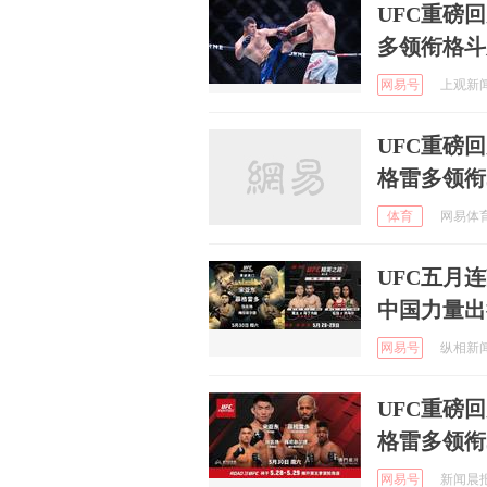
UFC重磅
多领衔格斗
网易号
上观新闻 
UFC重磅
格雷多领衔
体育
网易体育 
UFC五月
中国力量出
网易号
纵相新闻 
UFC重磅
格雷多领衔
网易号
新闻晨报随