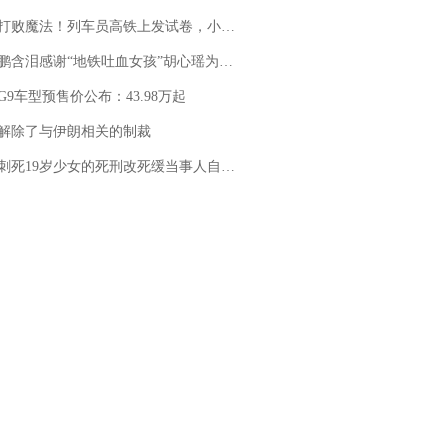
法！列车员高铁上发试卷，小朋友一秒静音，12306回应：列车员个人行为，不是铁路规定
地铁吐血女孩”胡心瑶为嫣然天使捐99999元：这份捐赠太沉重，尊重其捐赠意愿，个人向胡心瑶和她的病友之家各捐赠99999元
G9车型预售价公布：43.98万起
解除了与伊朗相关的制裁
19岁少女的死刑改死缓当事人自述：出狱11年间始终刻意躲避被害人家属