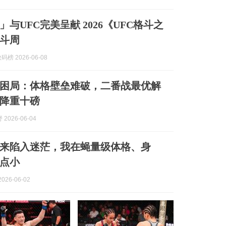
与UFC完美呈献 2026《UFC格斗之
斗周
码榜 2026-06-08
困局：体格壁垒难破，二番战最优解
降重十磅
2026-06-04
来陷入迷茫，我在蝇量级体格、身
点小
026-06-02