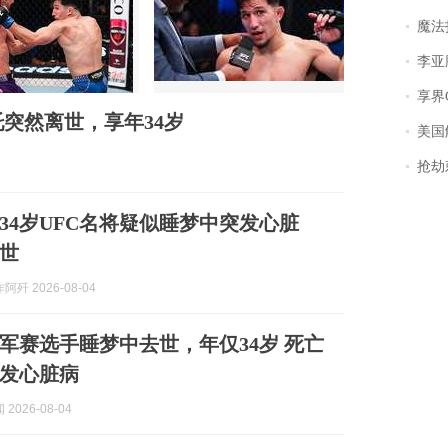
魔法打败魔
李亚鹏含泪感谢“
享界
托突然离世，享年34岁
美国
抢劫刺死
34岁UFC名将疑似睡梦中突发心脏
世
歼 2026-08-04
军赛选手睡梦中去世，年仅34岁 死亡
发心脏病
2026-08-04