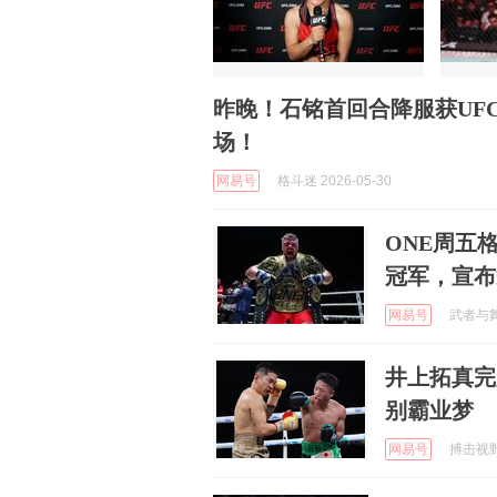
昨晚！石铭首回合降服获UF
场！
网易号
格斗迷 2026-05-30
ONE周五
冠军，宣布
网易号
武者与舞者
井上拓真完
别霸业梦
网易号
搏击视野 