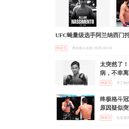
UFC蝇量级选手阿兰纳西门
网易号
搏击格斗在线 2026-08-04
太突然了！
病，不幸离
网易号
手工制作阿
终极格斗冠
原因疑似突
网易号
红星新闻 