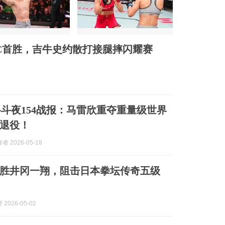
C首胜，吉牛史约散打接腿摔闪耀赛
格斗夜154战报：马雷欣重夺重量级世界
退役！
 2026-05-18
胜井冈一翔，阻击日本拳坛传奇五级
2026-05-02