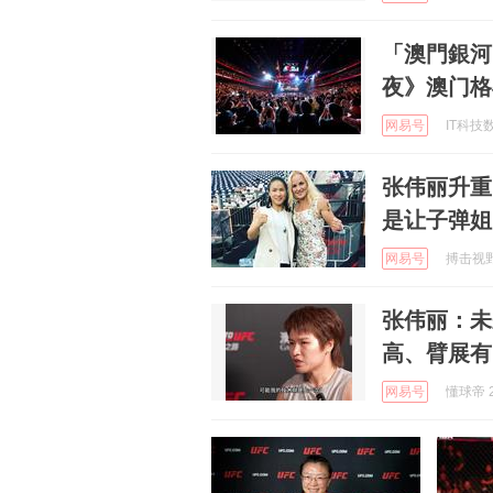
「澳門銀河」
夜》澳门格
网易号
IT科技数
张伟丽升重
是让子弹姐
网易号
搏击视野 
张伟丽：未
高、臂展有
网易号
懂球帝 2