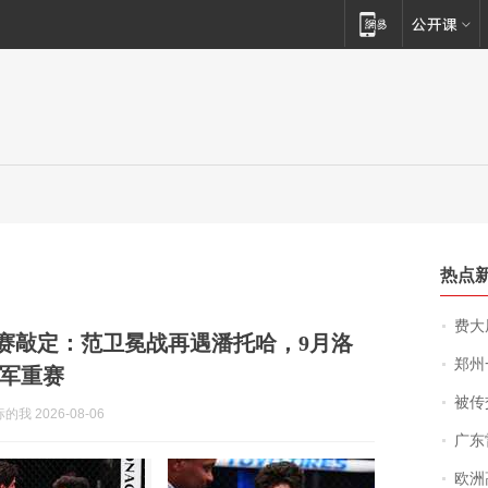
热点
费大厨
31主赛敲定：范卫冕战再遇潘托哈，9月洛
郑州一汉堡店
军重赛
被传交付严重超
我 2026-08-06
广东雷州
欧洲