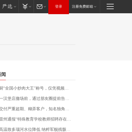
登录
注册免费邮箱
新闻
“全国小炒肉大王”称号，仅凭视频评出？中国烹饪协会回应
撤场前，通过朋友圈提前告知逐一退费，有顾客仅剩1元也全被退回，分文不少；顾客：言而有信，让人感动
期、糊弄客户，知名独角兽车企创始人回应：都没证据，将依法采取措施，“本人长期与美国交管局保持沟通，对方表示肯定”
通报“特殊教育学校教师招聘存在违规行为”：已启动问责程序 副校长被停职
高温致多瑙河水位降低 纳粹军舰残骸重见天日