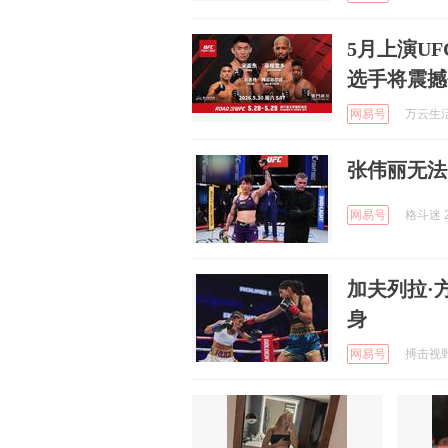
5月上演U
选手将震撼
网易号
万云生活 
张伟丽无法
网易号
格斗迷 2
加夫列拉·
身
网易号
搏击视野 