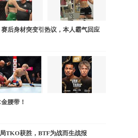
斤！赛后身材突变引热议，本人霸气回应
C金腰带！
局TKO获胜，BTF为战而生战报