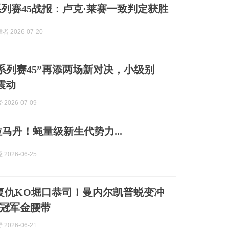
系列赛45战报：卢克·莱赛一致判定获胜
 2026-07-20
峰系列赛45”再添两场新对决，小级别
震动
2026-07-09
拉马丹！蝇量级新生代势力...
2026-06-25
复仇KO堀口恭司！曼内尔凯普蜕变冲
级冠军金腰带
2026-06-21