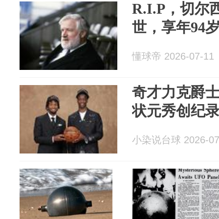
R.I.P，切
世，享年94
懂球帝 2026-07-11
奇才力克爵士，
状元秀创纪
小染说台球 2026-07