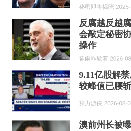
秘密即将揭晓 2026-0
反腐越反越
会敲定秘密
操作
暮雨咋歇着 2026-08
9.11亿股解禁
较峰值已腰斩
算力游侠 2026-08-0
澳前州长被