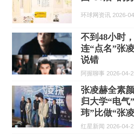
环球网资讯 2026-04
不到48小时
连“点名”张
说错
阿握聊事 2026-04-2
张凌赫全素
归大学“电气
玮”比做“张
红星新闻 2026-04-2