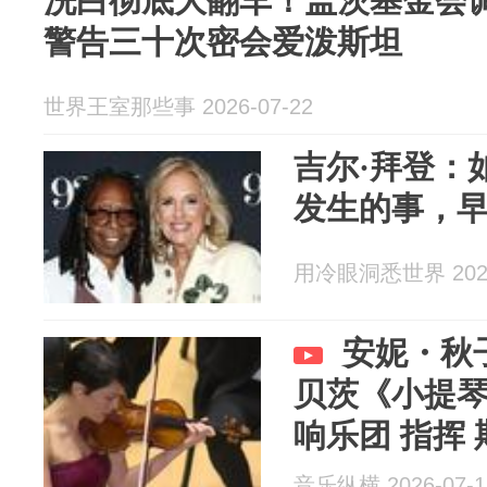
洗白彻底大翻车！盖茨基金会
警告三十次密会爱泼斯坦
世界王室那些事 2026-07-22
吉尔·拜登：
发生的事，
用冷眼洞悉世界 2026
安妮・秋
贝茨《小提
响乐团 指挥
音乐纵横 2026-07-1