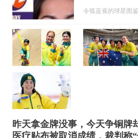
令狐蓝雀的球星图鉴 20
昨天拿金牌没事，今天争铜牌
医疗贴布被取消成绩，裁判称“