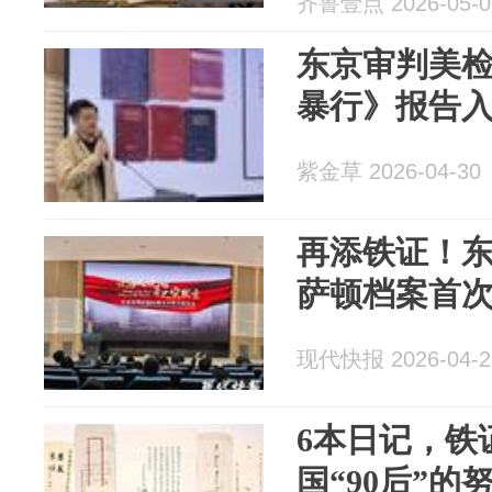
齐鲁壹点 2026-05-0
东京审判美
暴行》报告
紫金草 2026-04-30
再添铁证！东
萨顿档案首
现代快报 2026-04-2
6本日记，铁
国“90后”的