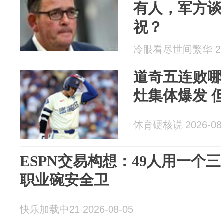
有人，军方
祝？
冷眼看尽世间繁华 202
道奇五连败
灶集体爆发 
体育硬核说 2026-08
ESPN交易构想：49人用一个
职业碗安全卫
快乐加载中21 2026-08-05