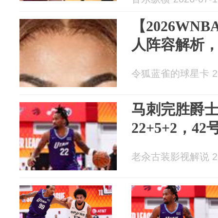
【2026WN
人阵容解析
令狐蓝雀的球星卡 202
马刺完胜爵
22+5+2，4
老汆古装影视解说 202