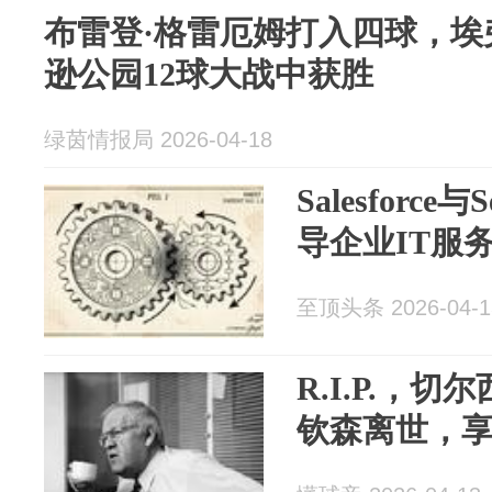
布雷登·格雷厄姆打入四球，埃
逊公园12球大战中获胜
绿茵情报局 2026-04-18
Salesforce
导企业IT服
至顶头条 2026-04-1
R.I.P.，
钦森离世，享