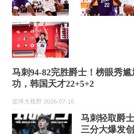
马刺94-82完胜爵士！榜眼秀尴
功，韩国天才22+5+2
篮球大视野 2026-07-16
马刺轻取爵士
三分大爆发创