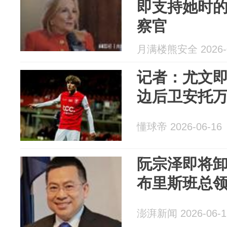
即支持她时
察官
月满楼熊安全 2026-0
记者：尤文即
边后卫安托万
懂球帝 2026-06-16
阮宗泽即将
布里斯班总
澎湃新闻 2026-06-1