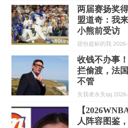
两届赛扬奖
盟道奇：我
小熊前受访
甜份超标的我 2026-0
收钱不办事！
拦偷渡，法
不管
失我者永失qq 2026-
【2026WN
人阵容图鉴