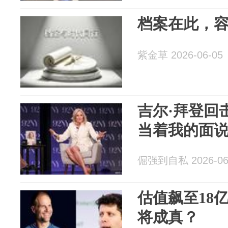
档案在此，
紫金草 2026-06-05
吉尔·拜登回
当着我的面
倔强到自私 2026-06
估值飙至18
将成真？