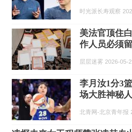
时光派长寿观察 2026
美法官顶住
作人员必须
层层迷雾 2026-05-2
李月汝1分3篮
场大胜神秘
北青网-北京青年报 20