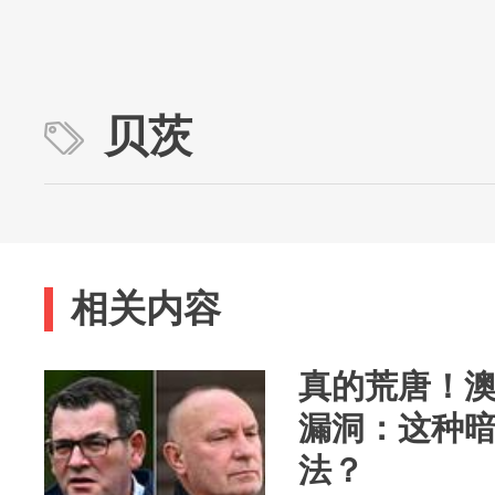
贝茨
相关内容
真的荒唐！
漏洞：这种
法？