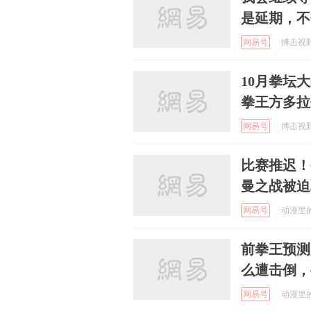
是延期，不
网易号
搏击视野 
10月拳坛
拳王方多拉
网易号
搏击视野 
比赛推迟！
曼之战被迫
网易号
动漫里的童
前拳王预测
么遭击倒，
网易号
动漫里的童