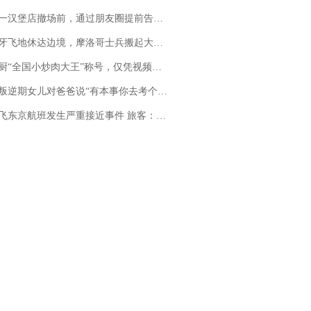
撤场前，通过朋友圈提前告知逐一退费，有顾客仅剩1元也全被退回，分文不少；顾客：言而有信，让人感动
休达边境，摩洛哥士兵搬起大石块投向移民引争议，此前一天内数万人从摩洛哥涌入西班牙
“全国小炒肉大王”称号，仅凭视频评出？中国烹饪协会回应
儿对爸爸说“有本事你去考个研究生”，44岁职场“老登”一战上岸“985”；父亲坦言拒绝空想，常年保持每月读6本书的习惯
京航班发生严重接近事件 旅客：正常下降后突然拉升，下飞机时都不知险些撞机