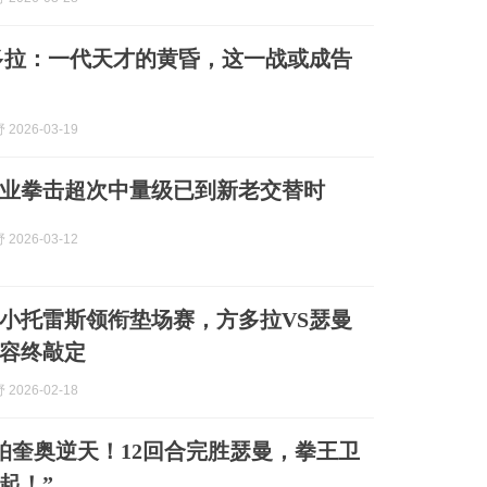
多拉：一代天才的黄昏，这一战或成告
2026-03-19
业拳击超次中量级已到新老交替时
2026-03-12
小托雷斯领衔垫场赛，方多拉VS瑟曼
容终敲定
2026-02-18
岁帕奎奥逆天！12回合完胜瑟曼，拳王卫
起！”