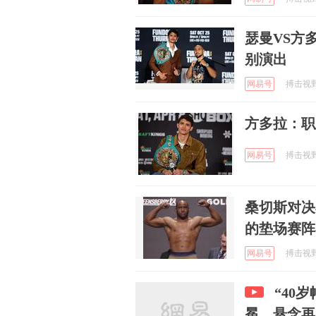
瑟曼VS方
别演出
网易号
搏击视野 
方多拉：职
网易号
搏击视野 
桑切斯对决
的垫场赛阵
网易号
搏击视野 
“40
冕，悬念再