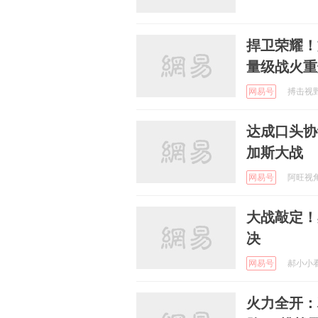
捍卫荣耀！
量级战火重
网易号
搏击视野 
达成口头协
加斯大战
网易号
阿旺视角 
大战敲定！
决
网易号
郝小小看体
火力全开：