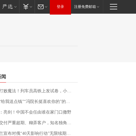
登录
注册免费邮箱
新闻
法！列车员高铁上发试卷，小朋友一秒静音，12306回应：列车员个人行为，不是铁路规定
送点钱”“冯院长挺喜欢你的”的执行局局长被停职，被骚扰的当事人还有问题待解决
：亮剑！中国不会任由谁在家门口撒野
期、糊弄客户，知名独角兽车企创始人回应：都没证据，将依法采取措施，“本人长期与美国交管局保持沟通，对方表示肯定”
布对俄“40天影响行动”无限续期，7月两国对轰数据均创纪录