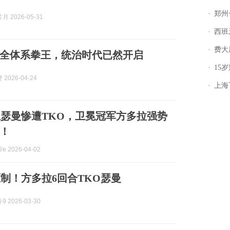
郑州一汉堡店
 2026-05-31
西班牙飞地
费大厨
全体系拳王，统治时代已然开启
15岁叛逆期女
2026-04-24
上海飞东
瑟曼惨遭TKO，卫冕冠军方多拉强势
！
 2026-04-02
制！方多拉6回合TKO瑟曼
 2026-03-30