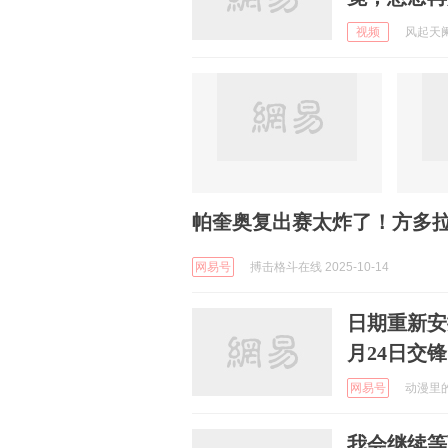
视频
风起天阑c
帕奎奥复出赛太炸了！方多
网易号
搏击格斗在线 2025-10-14
日期重新安
月24日交锋
网易号
动漫里的童
我会继续等