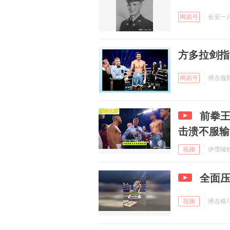
网易号
长安一片月
方多拉剑指
网易号
搏击视野 
前拳王
击溃不服输
视频
伊雪绫纱e
全面压
视频
搏击格斗9