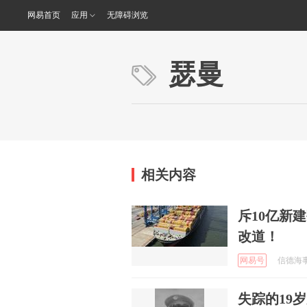
网易首页
应用
无障碍浏览
瑟曼
相关内容
斥10亿新
改道！
网易号
信德海事 
失踪的19