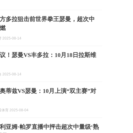
方多拉狙击前世界拳王瑟曼，超次中
燃
2025-08-14
议！瑟曼VS丰多拉：10月18日拉斯维
2025-08-14
奥蒂兹VS瑟曼：10月上演“双主赛”对
育 2025-08-04
利亚姆·帕罗直播中抨击超次中量级‘熟