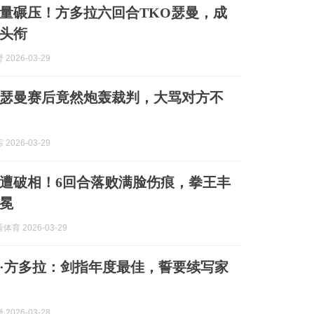
量碾压！方多拉六回合TKO瑟曼，成
头衔
2026-03-29
瑟曼赛后竟然炮轰裁判，大骂对方不
2026-03-29
惨遭破相！6回合落败满脸伤痕，拳王丰
冕
育 2026-03-29
·方多拉：剑指年度最佳，誓要续写家
2026-03-28