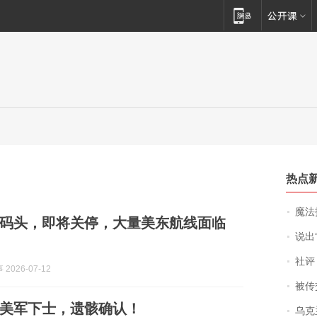
热点
魔法打败魔
建码头，即将关停，大量美东航线面临
说出“给我
社评
2026-07-12
被传交付严重超
岁美军下士，遗骸确认！
乌克兰宣