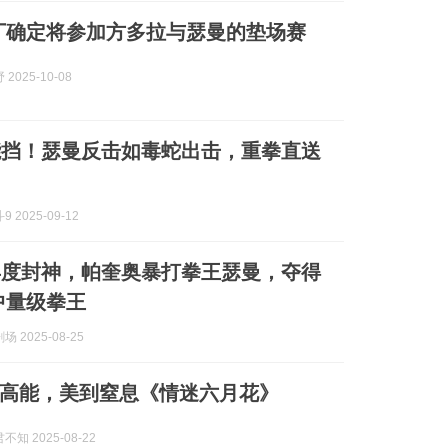
丁确定将参加方多拉与瑟曼的垫场赛
2025-10-08
能挡！瑟曼反击如毒蛇出击，重拳直送
 2025-09-12
再度封神，帕奎奥暴打拳王瑟曼，夺得
中量级拳王
 2025-08-25
高能，美到窒息《情迷六月花》
知 2025-08-22