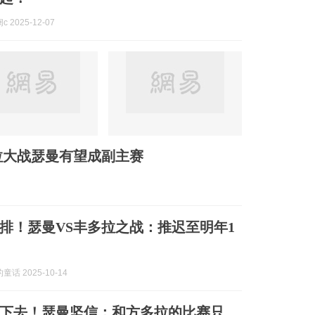
 2025-12-07
拉大战瑟曼有望成副主赛
排！瑟曼VS丰多拉之战：推迟至明年1
话 2025-10-14
下去！瑟曼坚信：和方多拉的比赛只