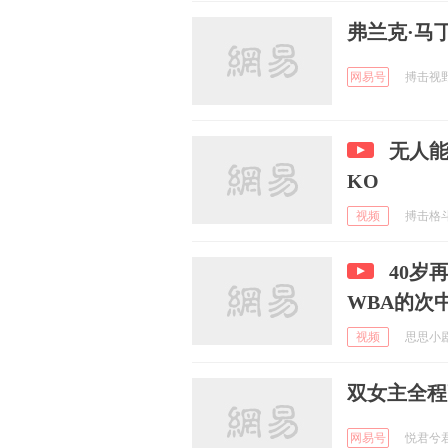
弗兰克·马
网易号
搏击视野 
无人
KO
视频
搏击格斗9
40岁
WBA的次
视频
思思小剧场
双女主全程
网易号
悦君兮君不