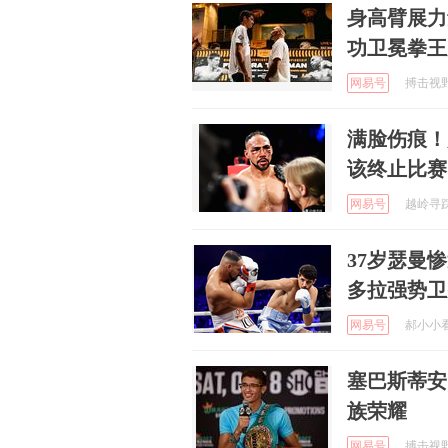
身高臂展力
功卫冕拳王
网易号
搏击视野 
满脸伤痕！
该终止比赛
网易号
越岭寻踪 
37岁瑟曼
多拉强势卫
网易号
郝小小看体
塞巴斯蒂安
族荣耀
网易号
搏击视野 