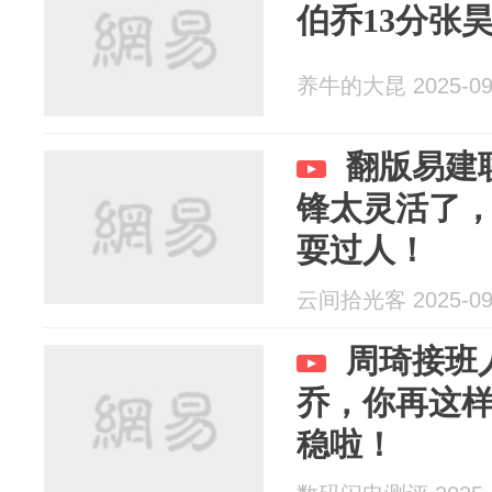
伯乔13分张
养牛的大昆 2025-09
翻版易建
锋太灵活了，
耍过人！
云间拾光客 2025-09
周琦接班
乔，你再这
稳啦！