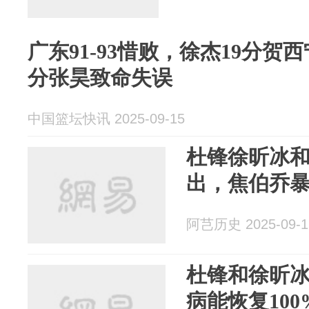
广东91-93惜败，徐杰19分贺西
分张昊致命失误
中国篮坛快讯 2025-09-15
杜锋徐昕冰
出，焦伯乔
阿芑历史 2025-09-1
杜锋和徐昕
病能恢复10