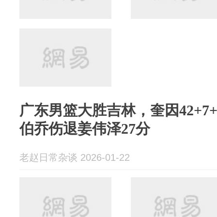
广东男篮大胜吉林，奎因42+7
伯乔伤退姜伟泽27分
老赵日常杂谈 2026-01-22