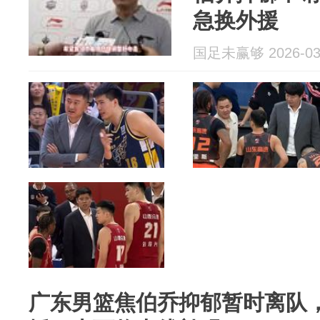
急换外援
国足未赢够 2026-03
广东男篮焦伯乔抑郁暂时离队