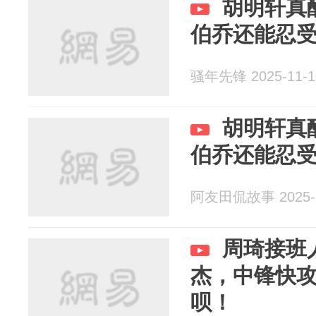
胡明轩真
伯乔还能忍
骚年先锋 2025-11-1
胡明轩真
伯乔还能忍
阿友田侃故事 2025-1
周琦接班
杰，中锋快
呗！