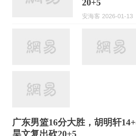
20+5
安海客 2026-01-13
广东男篮16分大胜，胡明轩14+
昊文复出砍20+5