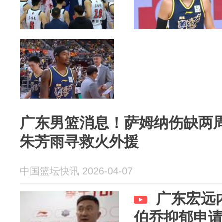
广东男篮消息！萨姆纳伤缺两周
朱芳雨寻救火外援
中国篮坛快讯 2026-04-07
广东宏远
伯乔抑郁申