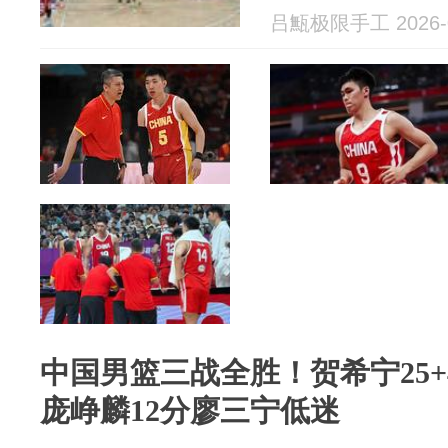
吕甒极限手工 2026-0
中国男篮三战全胜！贺希宁25+4
庞峥麟12分廖三宁低迷