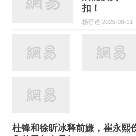
扣！
杨仔述 2025-09-11
杜锋和徐昕冰释前嫌，崔永熙伤