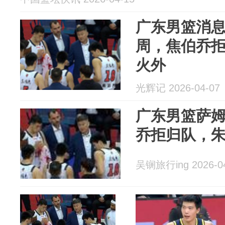
广东男篮消
周，焦伯乔拒
火外
光辉记 2026-04-07
广东男篮萨
乔拒归队，
吴锎旅行ing 2026-0