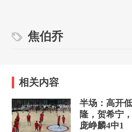
焦伯乔
相关内容
半场：高开低走
隆，贺希宁，
庞峥麟4中1