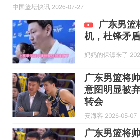
中国篮坛快讯 2026-07-27
广东男篮
机，杜锋矛
妈妈的保镖来了 2026
广东男篮将
意图明显被
转会
安海客 2026-05-07
广东男篮将