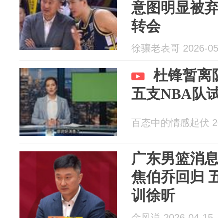
意图明显被
转会
徐骧老表哥 2026-05
杜锋暂离
五支NBA队
百态中的情感起伏 202
广东男篮消
焦伯乔回归 
训徐昕
金风说 2026-04-15