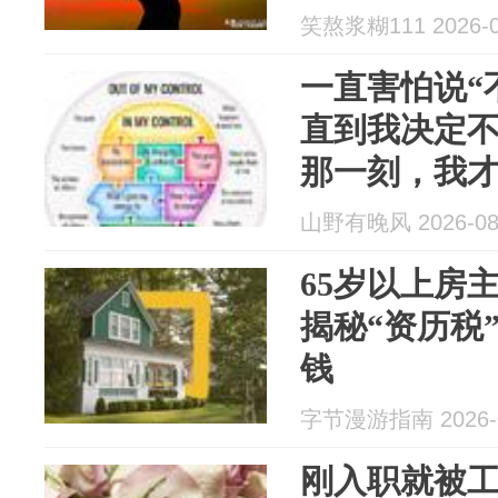
笑熬浆糊111 2026-0
一直害怕说“
直到我决定
那一刻，我
山野有晚风 2026-08
65岁以上房主
揭秘“资历税
钱
字节漫游指南 2026-0
刚入职就被