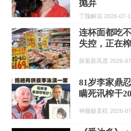
抛弃
丁隗解说 2026-07-1
连杯面都吃
失控，正在
探索新高度 2026-07
81岁李家鼎
瞒死讯榨干20
神颜贩卖机 2026-07