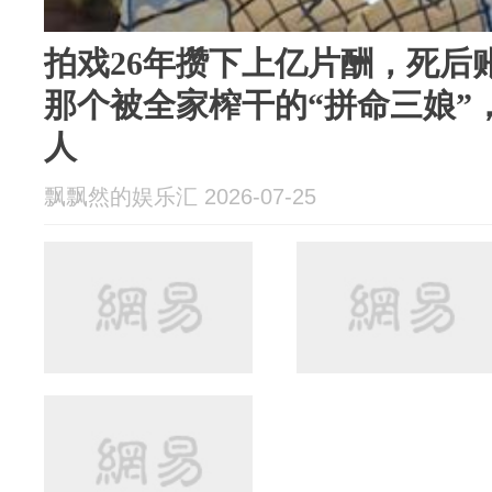
拍戏26年攒下上亿片酬，死后
那个被全家榨干的“拼命三娘”
人
飘飘然的娱乐汇 2026-07-25