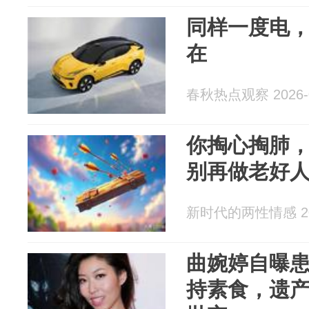
同样一度电
在
春秋热点观察 2026-0
你掏心掏肺
别再做老好
新时代的两性情感 202
曲婉婷自曝
持素食，遗