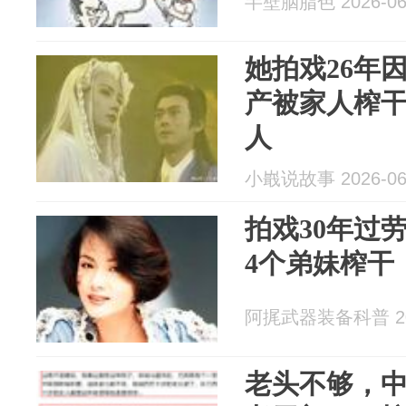
半壁胭脂色 2026-06
她拍戏26年
产被家人榨干
人
小嶯说故事 2026-06
拍戏30年过
4个弟妹榨干
阿捤武器装备科普 202
老头不够，