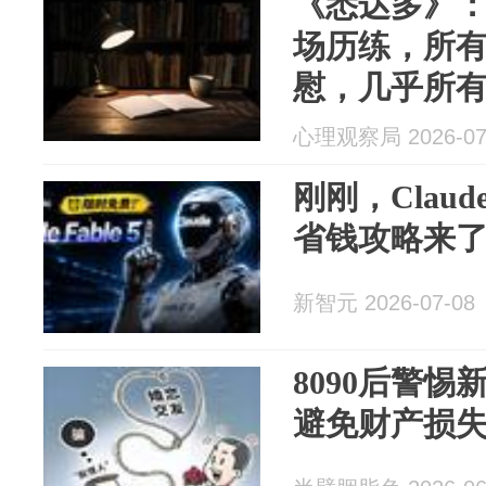
《悉达多》
场历练，所
慰，几乎所
合，面对不
心理观察局 2026-07
人，上等的
刚刚，Claude
省钱攻略来
新智元 2026-07-08
8090后警
避免财产损