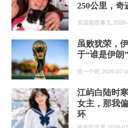
250公里，
英国那些事儿 2026-0
虽败犹荣，
于“谁是伊朗
笑一个吧 2026-07-0
江屿白陆时寒
女主，那我
环
依依听世界 2026-07