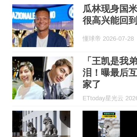
瓜林现身国
很高兴能回
懂球帝 2026-07-28
「王凯是我
泪！曝最后
家了
ETtoday星光云 2026