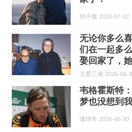
朝不慵 2026-07-02
无论你多么
们在一起多
娶回家了，
不是你了。
大爱三湘 2026-06-3
韦格霍斯特
梦也没想到
懂球帝 2026-06-30