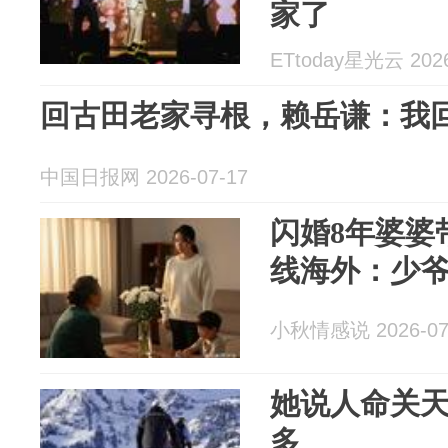
家了
ETtoday星光云 2026
回古田老家寻根，赖岳谦：我
中国日报网 2026-07-17
闪婚8年婆婆
线海外：少
小秋情感说 2026-07
她说人命关
多