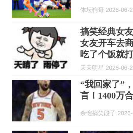
体坛狗哥 2026-06-2
搞笑经典女
女友开车去
吃了个饭就
家的时候！
天天明星 2026-06-2
“我回家了”
言！1400
余憁搞笑段子 2026-0