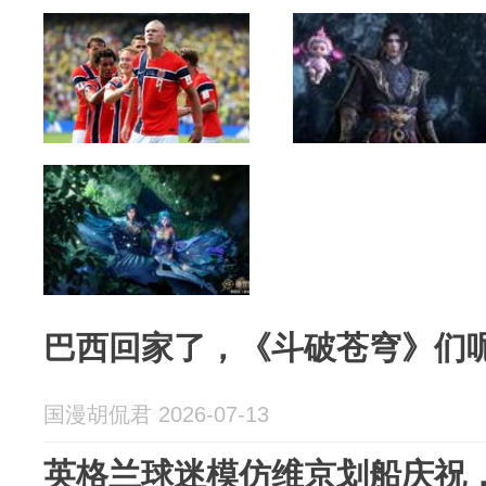
巴西回家了，《斗破苍穹》们
国漫胡侃君 2026-07-13
英格兰球迷模仿维京划船庆祝