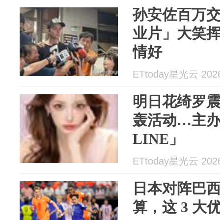
孙安佐百万交
业片」大笑
情好
ETtoday星光云 2026
明日花绮罗震
轰活动…主
LINE」
ETtoday星光云 2026
日本对阵巴西
算，这 3 