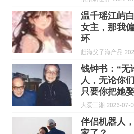
温千瑶江屿白
女主，那我
环
赶海父子海产品 2026
钱钟书：“无
人，无论你
只要你把她
她了，你也不
大爱三湘 2026-07-0
伴侣机器人
家了？