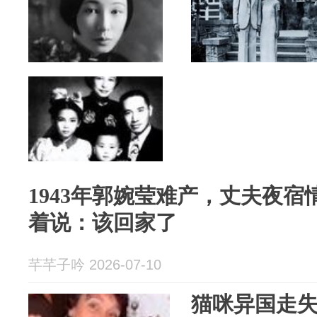
1943年郭婉莹难产，丈夫夜
着说：该回家了
芊芊子吟 2026-07-10
猫咪异国走失