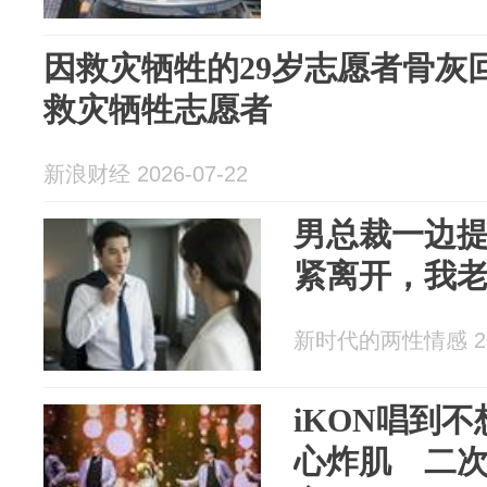
因救灾牺牲的29岁志愿者骨灰
救灾牺牲志愿者
新浪财经 2026-07-22
男总裁一边
紧离开，我
新时代的两性情感 202
iKON唱到不
心炸肌 二