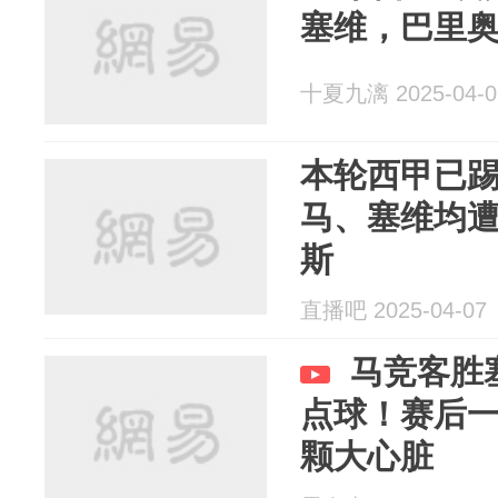
塞维，巴里
十夏九漓 2025-04-0
本轮西甲已踢
马、塞维均遭
斯
直播吧 2025-04-07
马竞客胜
点球！赛后
颗大心脏