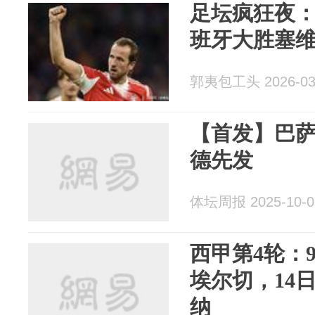
足坛疯狂夜
班牙大胜塞
郭夷包工头 2026-03
【首发】巴
德先发
体坛周报 2025-10-0
西甲第4轮：9
埃尔切，14日
纳