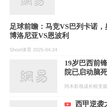
足球前瞻：马竞VS巴列卡诺，
博洛尼亚VS恩波利
Shoot体育 2025-04-24
19岁巴西前
院已启动脑
阿木影视成长蜕变篇 20
西甲逆袭大