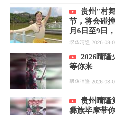
贵州"村
节，将会碰撞
月6日至9日
翠华晴隆 2026-08-0
2026晴
等你来
翠华晴隆 2026-08-0
贵州晴隆
彝族毕摩带