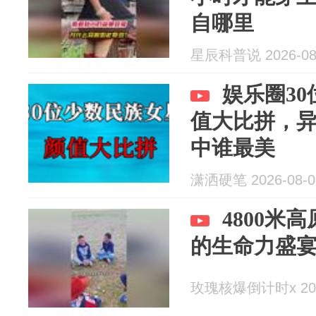
自哪里
星辰科普说 2026-08
娱乐圈3
值大比拼，
中谁最美
潇洒硬笔 2026-08-0
4800米
的生命力盛
玫瑰核爆倒计时x 2026