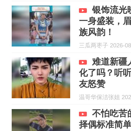
银饰流光
一身盛装，
族风韵！
三瓜两枣子 2026-08
难道新疆
化了吗？听
友怒赞
温哥华保洁张姐 2026
不怕吃苦
择偶标准简