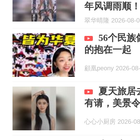
年风调雨顺
翠华晴隆 2026-08-0
56个民
的抱在一起
顧凰peony 2026-08
夏天旅居
有请，美景
心心小厨房 2026-08