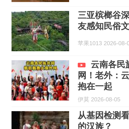
三亚槟榔谷
友感知民俗
苹果1013 2026-08-
云南各民
网！老外：
抱在一起
伊莫 2026-08-05
从基因检测
的汉族？