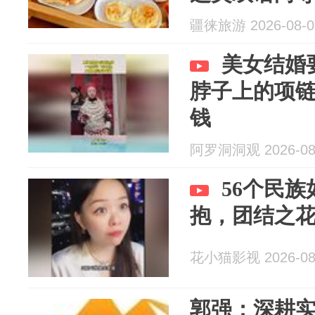
疆徕旅游 2026-08-0
美女结婚
脖子上的项
钱
阿罗洞洞观 2026-08
56个民
抱，团结之
花小猫影视 2026-08
郭强：深耕实