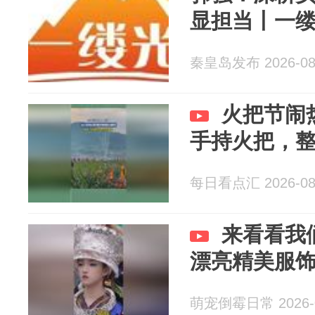
显担当丨一缕
秦皇岛发布 2026-08
火把节闹
手持火把，
每日看点汇 2026-08
来看看我
漂亮精美服
萌宠倒霉日常 2026-0