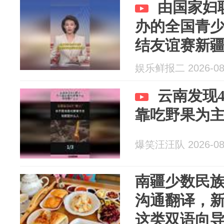
由国家妇
办的全国青
结友谊赛新
娱乐鲜报二 2026-08
云南发现
靠吃野果为
爆笑汪汪队 2026-08
南疆少数民
沟通翻译，
这类双语向