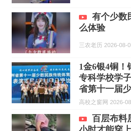
有个少数
么体验
三农老历 2026-08-0
1金6银4铜
专科学校学
省第十一届
动会上斩获
高校之窗网 2026-08
百层布料
小时才能穿