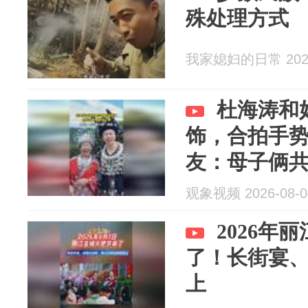
殊处理方式
我家媳妇的日常 2026
杜海涛和
饰，合拍手
友：母子俩
观象视频 2026-08-0
2026年
了！长街宴
上