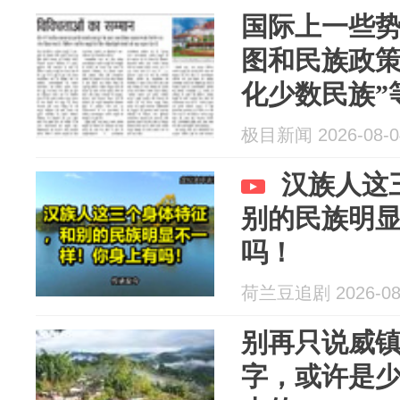
国际上一些
图和民族政策
化少数民族”
论，中国驻印
极目新闻 2026-08-0
化”纯粹是伪
汉族人这
别的民族明
吗！
荷兰豆追剧 2026-08
别再只说威
字，或许是