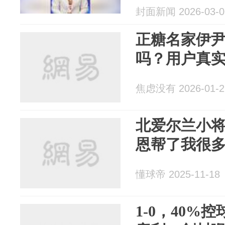
控，夜间强制.
封面新闻 2026-03-0
正糖名家伊
吗？用户真
焦虑没有 2026-01-2
北爱尔兰小
恩帮了我很
懂球帝 2025-11-18
1-0，40%