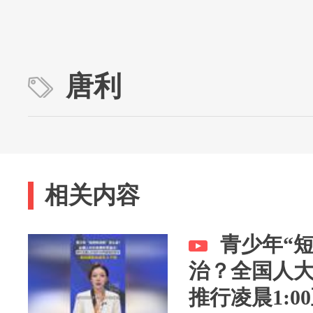
唐利
相关内容
青少年“
治？全国人
推行凌晨1:0