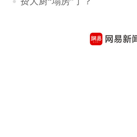
费大厨“塌房”了？